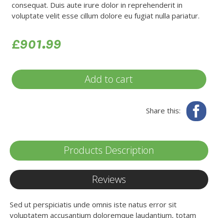
consequat. Duis aute irure dolor in reprehenderit in
voluptate velit esse cillum dolore eu fugiat nulla pariatur.
£901.99
Add to cart
Fa
Share this:
Products Description
Reviews
Sed ut perspiciatis unde omnis iste natus error sit
voluptatem accusantium doloremque laudantium, totam